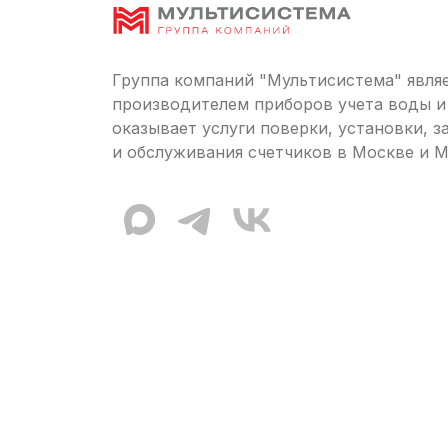
Группа компаний "Мультисистема" явля
производителем приборов учета воды и
оказывает услуги поверки, установки, 
и обслуживания счетчиков в Москве и М
MAX канал Мультисистемы
Telegram канал Мультисистемы
ВКонтакте сообщество Му
757_1_bot
isystemBot