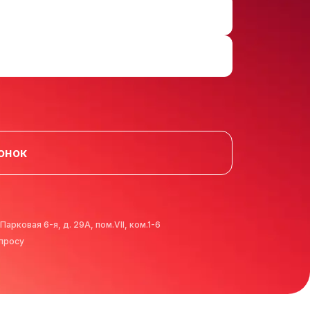
онок
 Парковая 6-я, д. 29А, пом.VII, ком.1-6
апросу