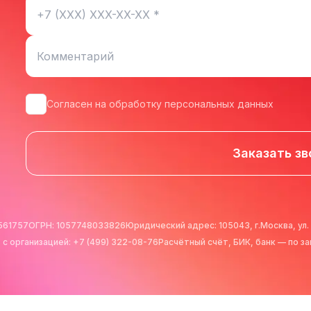
Согласен на обработку персональных данных
Заказать зв
льтисистемы
561757
ОГРН:
1057748033826
Юридический адрес:
105043, г.Москва, ул.
 с организацией:
+7 (499) 322-08-76
Расчётный счёт, БИК, банк — по з