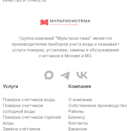
качество и точность.
Группа компаний "Мультисистема" является
производителем приборов учета воды и оказывает
услуги поверки, установки, замены и обслуживания
счетчиков в Москве и МО.
MAX канал Мультисистемы
Telegram канал Мультисис
ВКонтакте сообщес
Услуги
Компания
Поверка счётчиков воды
О компании
Поверка счетчиков
Собственное производство
холодной воды
Районы
Поверка счётчиков горячей
Бизнесу
воды
Контакты
Замена счётчиков
Вакансии