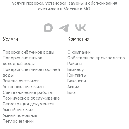
услуги поверки, установки, замены и обслуживания
счетчиков в Москве и МО.
MAX канал Мультисистемы
Telegram канал Мультисис
ВКонтакте сообщес
Услуги
Компания
Поверка счётчиков воды
О компании
Поверка счетчиков
Собственное производство
холодной воды
Районы
Поверка счётчиков горячей
Бизнесу
воды
Контакты
Замена счётчиков
Вакансии
Установка счетчиков
Акции
Сантехнические работы
Блог
Техническое обслуживание
Регистрация документов
Умный счетчик
Умный помощник
Теплосчетчики