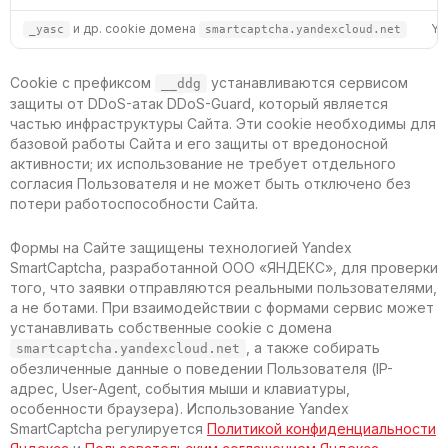
и др. cookie домена
Ya
_yasc
smartcaptcha.yandexcloud.net
Cookie с префиксом
устанавливаются сервисом
__ddg
защиты от DDoS-атак DDoS-Guard, который является
частью инфраструктуры Сайта. Эти cookie необходимы для
базовой работы Сайта и его защиты от вредоносной
активности; их использование не требует отдельного
согласия Пользователя и не может быть отключено без
потери работоспособности Сайта.
Формы на Сайте защищены технологией Yandex
SmartCaptcha, разработанной ООО «ЯНДЕКС», для проверки
того, что заявки отправляются реальными пользователями,
а не ботами. При взаимодействии с формами сервис может
устанавливать собственные cookie с домена
, а также собирать
smartcaptcha.yandexcloud.net
обезличенные данные о поведении Пользователя (IP-
адрес, User-Agent, события мыши и клавиатуры,
особенности браузера). Использование Yandex
SmartCaptcha регулируется
Политикой конфиденциальности