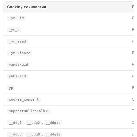
Cookie / технология
Пр
Ян
_ym_uid
Ян
_ym_d
Ян
_ym_isad
Ян
_ym_visorc
Ян
yandexuid
Ян
yabs-sid
Ян
yp
Са
cookie_consent
Ta
supportOnlineTalkID
,
,
DD
__ddg1
__ddg2
__ddgid
,
,
DD
__ddg8
__ddg9
__ddg10