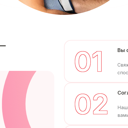
 —
0
1
Вы 
Свя
спос
0
2
Сог
Наши
вами