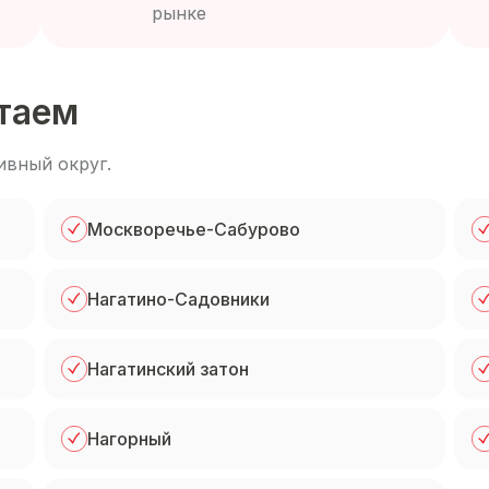
рынке
отаем
вный округ
.
Москворечье-Сабурово
Нагатино-Садовники
Нагатинский затон
Нагорный