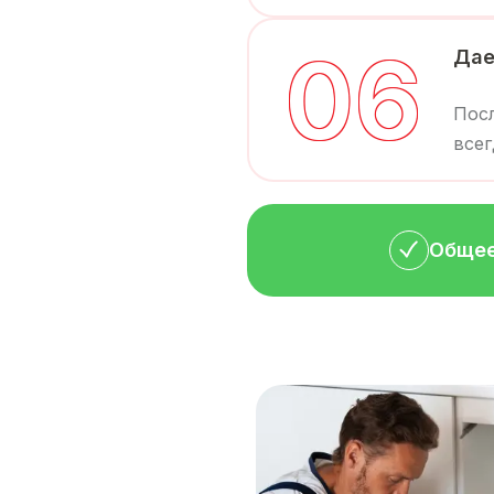
0
6
Дае
Посл
всег
Общее