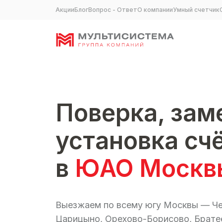
Акции
Блог
Вопрос - Ответ
О компании
Умный счетчик
Поверка, зам
установка сч
в
ЮАО
Москв
Выезжаем по всему югу Москвы — Че
Царицыно, Орехово-Борисово, Братее