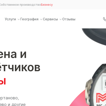
Собственное производство
Бизнесу
Услуги
География
Сервисы
Отзывы
ена и
ётчиков
ы
ртаново,
во и другие