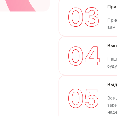
0
3
При
Прие
вам 
0
4
Вып
Наши
буду
Выд
0
5
Все
заре
над