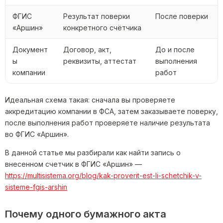
ФГИС
Результат поверки
После поверки
«Аршин»
конкретного счётчика
Документ
Договор, акт,
До и после
ы
реквизиты, аттестат
выполнения
компании
работ
Идеальная схема такая: сначала вы проверяете
аккредитацию компании в ФСА, затем заказываете поверку,
после выполнения работ проверяете наличие результата
во ФГИС «Аршин».
В данной статье мы разбирали как найти запись о
внесенном счетчик в ФГИС «Аршин» —
https://multisistema.org/blog/kak-proverit-est-li-schetchik-v-
sisteme-fgis-arshin
Почему одного бумажного акта