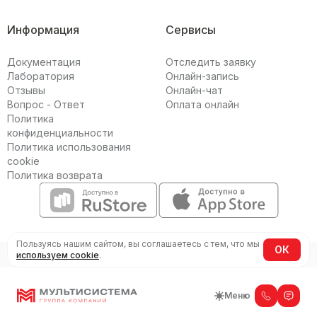
Информация
Сервисы
Документация
Отследить заявку
Лаборатория
Онлайн-запись
Отзывы
Онлайн-чат
Вопрос - Ответ
Оплата онлайн
Политика
конфиденциальности
Политика использования
cookie
Политика возврата
757_1_bot
isystemBot
Пользуясь нашим сайтом, вы соглашаетесь с тем, что мы
ОК
© 2001–
2026
«Мультисистема»
. Все права защищены.
используем cookie
.
Меню