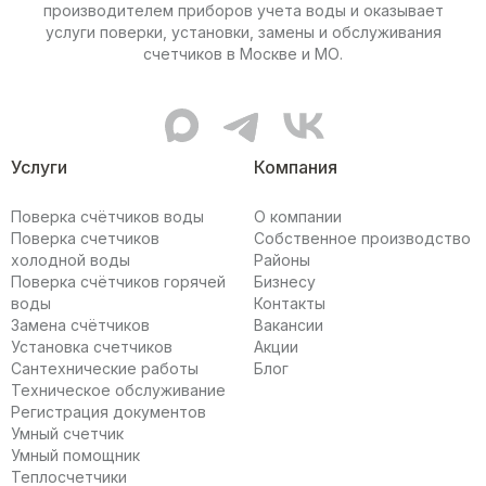
производителем приборов учета воды и оказывает
услуги поверки, установки, замены и обслуживания
счетчиков в Москве и МО.
MAX канал Мультисистемы
Telegram канал Мультисис
ВКонтакте сообщес
Услуги
Компания
Поверка счётчиков воды
О компании
Поверка счетчиков
Собственное производство
холодной воды
Районы
Поверка счётчиков горячей
Бизнесу
воды
Контакты
Замена счётчиков
Вакансии
Установка счетчиков
Акции
Сантехнические работы
Блог
Техническое обслуживание
Регистрация документов
Умный счетчик
Умный помощник
Теплосчетчики