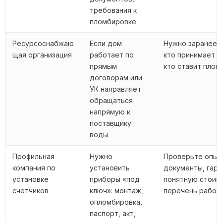
требования к
пломбировке
Ресурсоснабжаю
Если дом
Нужно заранее 
щая организация
работает по
кто принимает 
прямым
кто ставит плом
договорам или
УК направляет
обращаться
напрямую к
поставщику
воды
Профильная
Нужно
Проверьте опыт
компания по
установить
документы, гар
установке
приборы «под
понятную стоим
счетчиков
ключ»: монтаж,
перечень работ
опломбировка,
паспорт, акт,