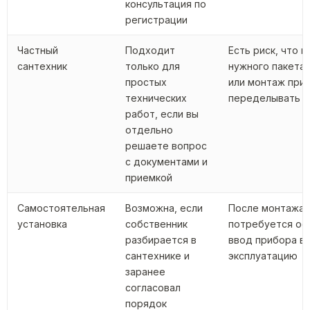
консультация по
регистрации
Частный
Подходит
Есть риск, что н
сантехник
только для
нужного пакета
простых
или монтаж при
технических
переделывать
работ, если вы
отдельно
решаете вопрос
с документами и
приемкой
Самостоятельная
Возможна, если
После монтажа 
установка
собственник
потребуется оф
разбирается в
ввод прибора в
сантехнике и
эксплуатацию
заранее
согласовал
порядок