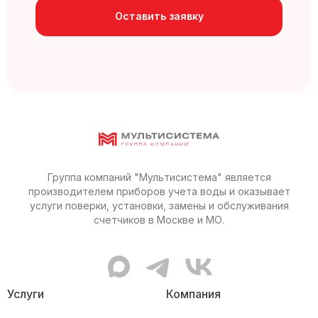
Оставить заявку
Группа компаний "Мультисистема" является
производителем приборов учета воды и оказывает
услуги поверки, установки, замены и обслуживания
счетчиков в Москве и МО.
MAX канал Мультисистемы
Telegram канал Мультисис
ВКонтакте сообщес
Услуги
Компания