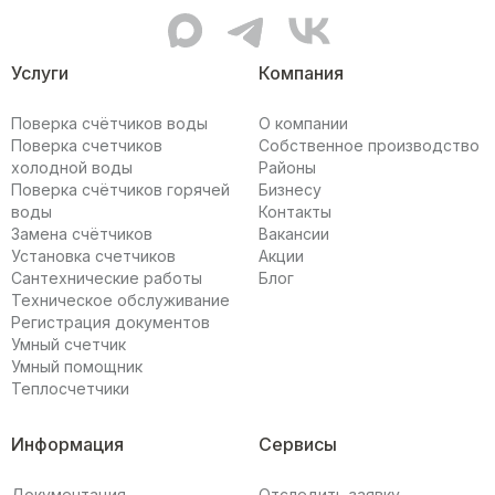
MAX канал Мультисистемы
Telegram канал Мультисис
ВКонтакте сообщес
Услуги
Компания
Поверка счётчиков воды
О компании
Поверка счетчиков
Собственное производство
холодной воды
Районы
Поверка счётчиков горячей
Бизнесу
воды
Контакты
Замена счётчиков
Вакансии
Установка счетчиков
Акции
Сантехнические работы
Блог
Техническое обслуживание
Регистрация документов
Умный счетчик
Умный помощник
Теплосчетчики
Информация
Сервисы
Документация
Отследить заявку