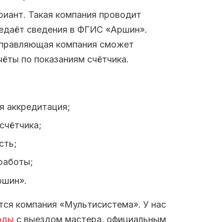
риант. Такая компания проводит
редаёт сведения в ФГИС «Аршин».
 управляющая компания сможет
чёты по показаниям счётчика.
я аккредитация;
счётчика;
сть;
работы;
ршин».
тся компания «Мультисистема». У нас
оды
с выездом мастера, официальным