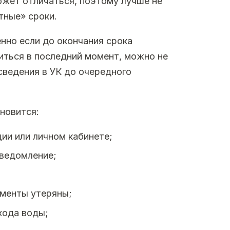
жет отличаться, поэтому лучше не
тные» сроки.
нно если до окончания срока
иться в последний момент, можно не
сведения в УК до очередного
новится:
ции или личном кабинете;
ведомление;
ументы утеряны;
хода воды;