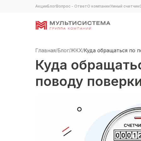
Акции
Блог
Вопрос - Ответ
О компании
Умный счетчик
Главная
Блог
ЖКХ
Куда обращаться по 
/
/
/
Куда обращать
поводу поверк