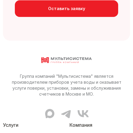
Оставить заявку
Группа компаний "Мультисистема" является
производителем приборов учета воды и оказывает
услуги поверки, установки, замены и обслуживания
счетчиков в Москве и МО.
MAX канал Мультисистемы
Telegram канал Мультисис
ВКонтакте сообщес
Услуги
Компания