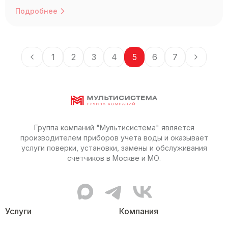
Подробнее
1
2
3
4
5
6
7
Группа компаний "Мультисистема" является
производителем приборов учета воды и оказывает
услуги поверки, установки, замены и обслуживания
счетчиков в Москве и МО.
MAX канал Мультисистемы
Telegram канал Мультисис
ВКонтакте сообщес
Услуги
Компания